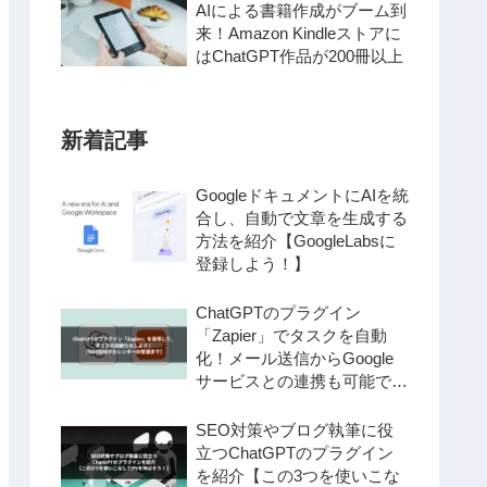
AIによる書籍作成がブーム到
来！Amazon Kindleストアに
はChatGPT作品が200冊以上
新着記事
GoogleドキュメントにAIを統
合し、自動で文章を生成する
方法を紹介【GoogleLabsに
登録しよう！】
ChatGPTのプラグイン
「Zapier」でタスクを自動
化！メール送信からGoogle
サービスとの連携も可能で
す！
SEO対策やブログ執筆に役
立つChatGPTのプラグイン
を紹介【この3つを使いこな