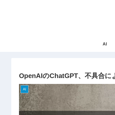
AI
OpenAIのChatGPT、不具
AI