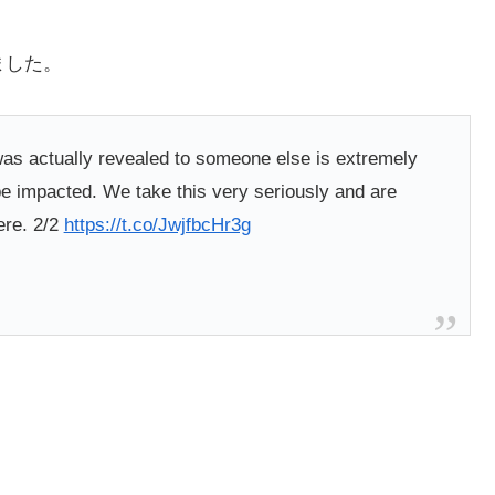
ました。
as actually revealed to someone else is extremely
e impacted. We take this very seriously and are
ere. 2/2
https://t.co/JwjfbcHr3g