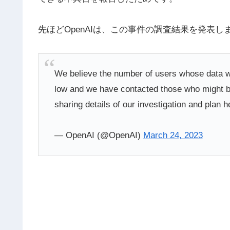
先ほどOpenAIは、この事件の調査結果を発表し
We believe the number of users whose data w
low and we have contacted those who might b
sharing details of our investigation and plan h
— OpenAI (@OpenAI)
March 24, 2023