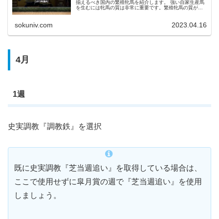
揃えるべき国内の繁殖牝馬を紹介します。 強い自家生産馬
を生むには牝馬の質は非常に重要です。繁殖牝馬の質が低
いと産駒のサブパラが残念になってしまったり、爆発力が
稼げずスピードの速い馬を...
sokuniv.com
2023.04.16
4月
1週
史実調教『調教鉄』を選択
既に史実調教『芝当週追い』を取得している場合は、
ここで使用せずに皐月賞の週で『芝当週追い』を使用
しましょう。