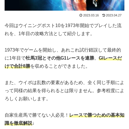
2023.03.16
2023.04.27
今回はウイニングポスト10を1973年開始でプレイした流
れを、1年目の攻略方法として紹介します。
1973年でゲームを開始し、あれこれ試行錯誤して最終的
に1年目で
牡馬3冠とその他G1レースを連勝
。
GIレースだ
けで合計8勝
を収めることができました。
また、ウイポは乱数の要素があるため、全く同じ手順によ
って同様の結果を得られるとは限りません。参考程度によ
ろしくお願いします。
自家生産馬で勝てない人必見！
レースで勝つための基本知
識を徹底解説
↓