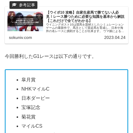
【ウイポ10 攻略】自家生産馬で勝てない人必
見！レース勝つために必要な知識を基本から解説
【これだけで全てがわかる】
ウイニングポスト10は競馬を題材としたシミュレーション
ゲームの最新作で、馬主として競走馬を育成し、日本や海
外の名レースに挑戦することが出来ます。 ウマ娘による競
馬人気の沸騰によって、今作からウイポシリーズを始めて
sokuniv.com
2023.04.24
プレイしたユーザも非常に増え...
今回勝利したG1レースは以下の通りです。
皐月賞
NHKマイルC
日本ダービー
宝塚記念
菊花賞
マイルCS