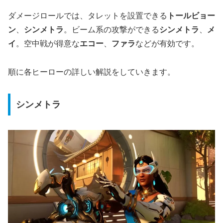
ダメージロールでは、タレットを設置できる
トールビョー
ン
、
シンメトラ
。ビーム系の攻撃ができる
シンメトラ
、
メ
イ
。空中戦が得意な
エコー
、
ファラ
などが有効です。
順に各ヒーローの詳しい解説をしていきます。
シンメトラ