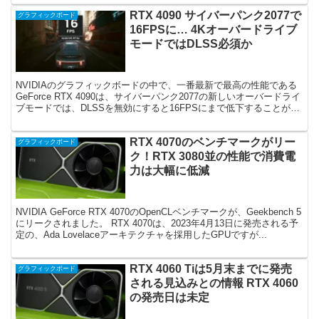
RTX 4090 サイバーパンク2077で
グラフィックボード
16FPSに… 4Kオーバードライブ
モードではDLSS必須か
NVIDIAのグラフィックボードの中で、一番最新で最高の性能である
GeForce RTX 4090は、サイバーパンク2077の新しいオーバードライ
ブモードでは、DLSSを無効にすると16FPSにまで低下することが明
らかになりました。 オーバ...
RTX 4070のベンチマークがリー
グラフィックボード
ク！RTX 3080並の性能で消費電
力は大幅に低減
NVIDIA GeForce RTX 4070のOpenCLベンチマークが、Geekbench 5
にリークされました。 RTX 4070は、2023年4月13日に発売される予
定の、Ada Lovelaceアーキテクチャを採用したGPUですが...
RTX 4060 Tiは5月末までに発売
グラフィックボード
される見込みとの情報 RTX 4060
の発売日は未定