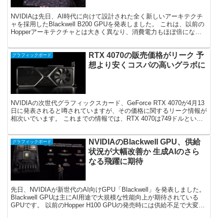
NVIDIAは先日、AI時代に向けて設計された全く新しいアーキテクチ
ャを採用したBlackwell B200 GPUを発表しました。 これは、以前の
Hopperアーキテクチャとは大きく異なり、消費電力もほぼ倍になる
という、性能も消費電力もビ...
RTX 4070の販売価格がリーク 予
グラフィックボード
想より安くコスパの高いグラボに
NVIDIAの次世代グラフィックスカード、GeForce RTX 4070が4月13
日に発表されると噂されていますが、その価格に関するリーク情報が
相次いでいます。 これまでの情報では、RTX 4070は749ドルという
高額な価格が示唆されて...
NVIDIAのBlackwell GPU、供給
グラフィックボード
状況が大幅改善か 生成AIのさら
なる飛躍に期待
先日、NVIDIAが新世代のAI向けGPU「Blackwell」を発表しました。
Blackwell GPUは主にAI用途で大規模な性能向上が期待されている
GPUです。 以前のHopper H100 GPUの発売時には供給不足で大変な
騒ぎに...