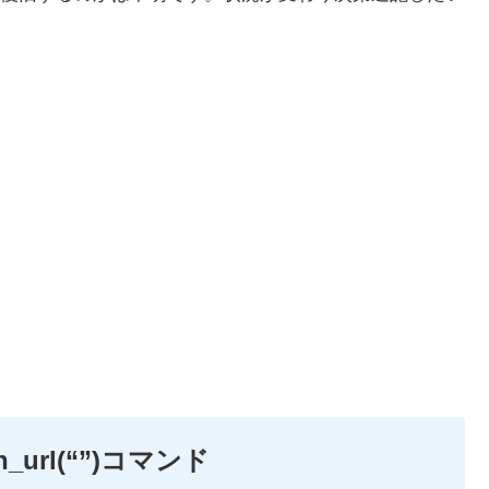
url(“”)コマンド