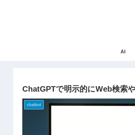
AI
ChatGPTで明示的にWeb検
chatbot