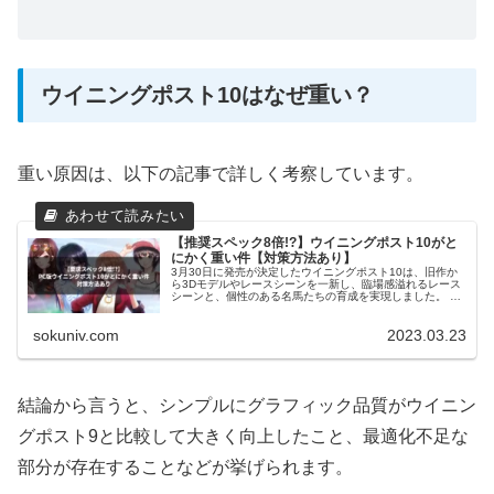
ウイニングポスト10はなぜ重い？
重い原因は、以下の記事で詳しく考察しています。
【推奨スペック8倍!?】ウイニングポスト10がと
にかく重い件【対策方法あり】
3月30日に発売が決定したウイニングポスト10は、旧作か
ら3Dモデルやレースシーンを一新し、臨場感溢れるレース
シーンと、個性のある名馬たちの育成を実現しました。 特
にドラマチックカメラは圧巻です！ 私も既に30時間以上遊
んでしまいました。 ...
sokuniv.com
2023.03.23
結論から言うと、シンプルにグラフィック品質がウイニン
グポスト9と比較して大きく向上したこと、最適化不足な
部分が存在することなどが挙げられます。