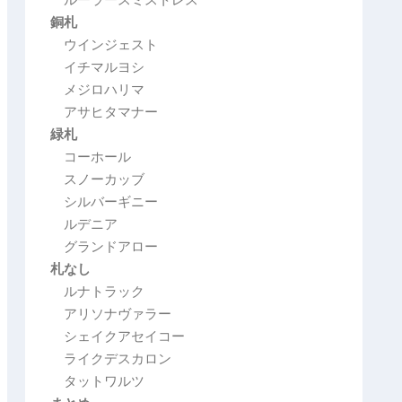
銅札
ウインジェスト
イチマルヨシ
メジロハリマ
アサヒタマナー
緑札
コーホール
スノーカッブ
シルバーギニー
ルデニア
グランドアロー
札なし
ルナトラック
アリソナヴァラー
シェイクアセイコー
ライクデスカロン
タットワルツ