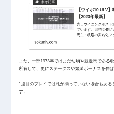
【ウイポ10 UL
【2023年最新】
先日ウイニングポスト
ています。 現在公開
馬主・牧場の実名化ファ
般の設定や変...
sokuniv.com
また、一部1973年ではまだ幼駒や競走馬である
所有して、更にステータスや繁殖ボーナスを伸ば
1週目のプレイでは札が揃っていない場合もある
す。