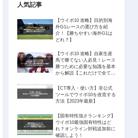
人気記事
【ウイポ10 攻略】目的別海
外G1レースの選び方を紹
介！【勝ちやすい海外G1は
どれ？】
【ウイポ10 攻略】自家生産
馬で勝てない人必見！レース
勝つために必要な知識を基本
から解説【これだけで全てが
わかる】
【CT導入・使い方】非公式
ツールでウイポ10を改造する
方法【2023年最新】
【固有特性強さランキング】
ウイポ10最強固有特性はど
れ？オンライン対戦追加前に
確認しよう！